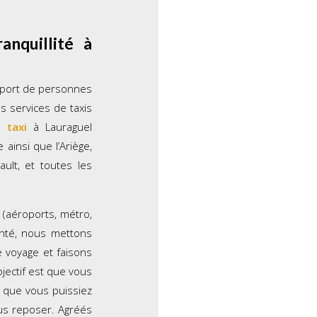
anquillité à
nsport de personnes
s services de taxis
de
taxi
à Lauraguel
ainsi que l’Ariège,
ult, et toutes les
 (aéroports, métro,
anté, nous mettons
 voyage et faisons
bjectif est que vous
t que vous puissiez
ous reposer. Agréés