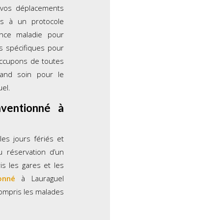
 vos déplacements
is à un protocole
ance maladie pour
fs spécifiques pour
occupons de toutes
rand soin pour le
el.
nventionné à
es jours fériés et
 réservation d’un
is les gares et les
onné
à Lauraguel
ompris les malades